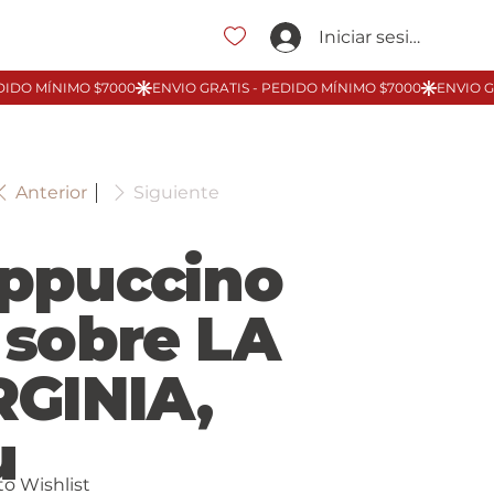
Iniciar sesión
Anterior
Siguiente
ppuccino
 sobre LA
RGINIA,
u
to Wishlist