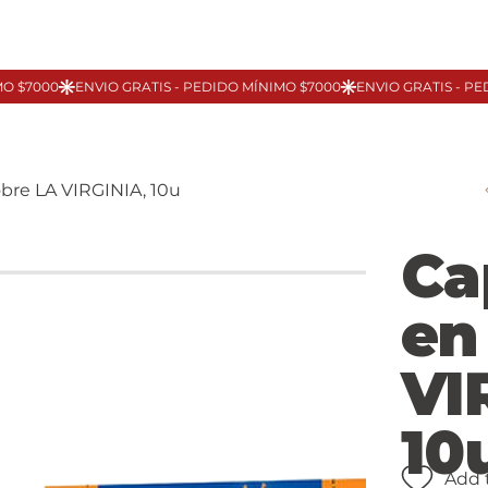
bre LA VIRGINIA, 10u
Ca
en
VI
10
Add 