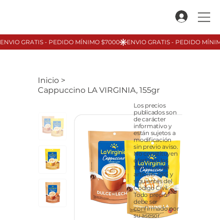
Inicio
>
Cappuccino LA VIRGINIA, 155gr
Los precios
publicados son
de carácter
informativo y
están sujetos a
modificación
sin previo aviso.
No constituyen
oferta en los
términos del
artículo 1265 y
siguientes del
Código Civil.
Todo precio
debe ser
confirmado por
su asesor