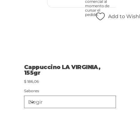
comercial al
momento de
cursar el
pedido.
Add to Wishl
Cappuccino LA VIRGINIA,
155gr
Precio
$ 186,06
Sabores