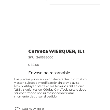
Cerveza WIERQUER, 1Lt
SKU
SKU:
240583000
240583000
Precio
$ 89,00
Envase no retornable.
Los precios publicados son de carácter informativo
y están sujetos a modificación sin previo aviso.
No constituyen oferta en los términos del artículo
1265 y siguientes del Código Civil. Todo precio debe
ser confirmado por su asesor comercial al
momento de cursar el pedido.
Add to Wishlist