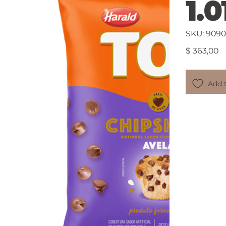
1.
SKU
SKU:
9090
909014
Precio
$ 363,00
Add t