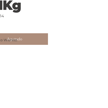
01Kg
14
Agotado
o Wishlist