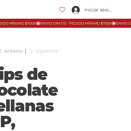
Iniciar sesión
Anterior
Siguiente
ips de
ocolate
ellanas
P,