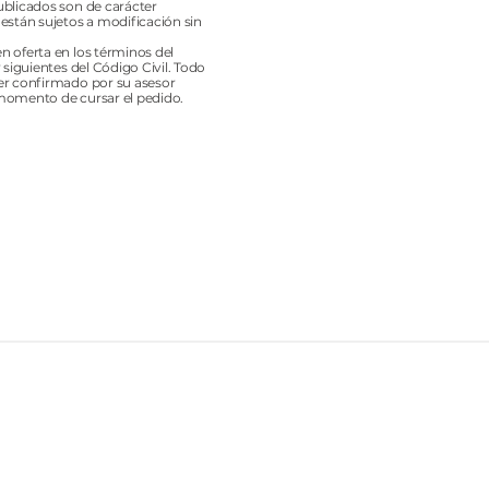
ublicados son de carácter
 están sujetos a modificación sin
n oferta en los términos del
y siguientes del Código Civil. Todo
er confirmado por su asesor
momento de cursar el pedido.