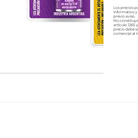
Los precios p
informativo y
previo aviso.
No constituye
artículo 1265 
precio debe s
comercial al 