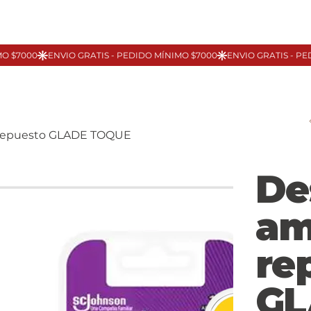
repuesto GLADE TOQUE
De
am
re
GL