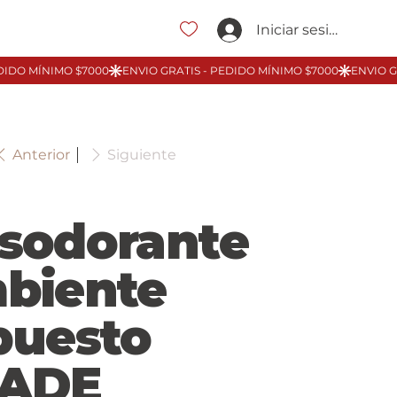
Iniciar sesión
Anterior
Siguiente
sodorante
biente
puesto
ADE