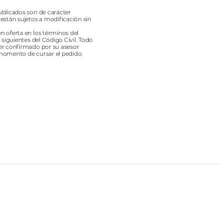
ublicados son de carácter
 están sujetos a modificación sin
n oferta en los términos del
y siguientes del Código Civil. Todo
er confirmado por su asesor
momento de cursar el pedido.