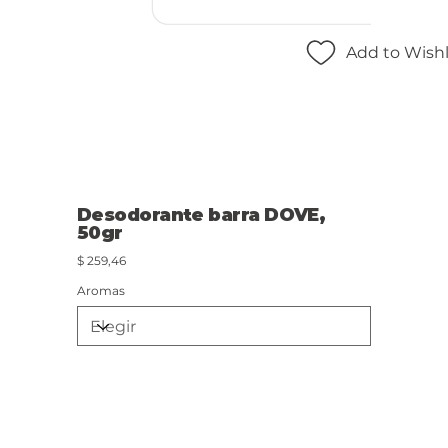
Add to Wishl
Desodorante barra DOVE,
50gr
Precio
$ 259,46
Aromas