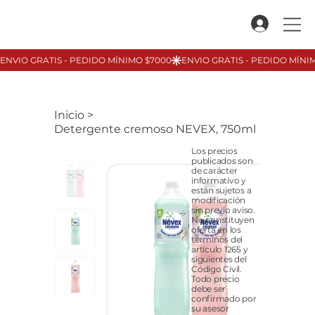
Inicio
>
Detergente cremoso NEVEX, 750ml
Los precios
publicados son
de carácter
informativo y
están sujetos a
modificación
sin previo aviso.
No constituyen
oferta en los
términos del
artículo 1265 y
siguientes del
Código Civil.
Todo precio
debe ser
confirmado por
su asesor