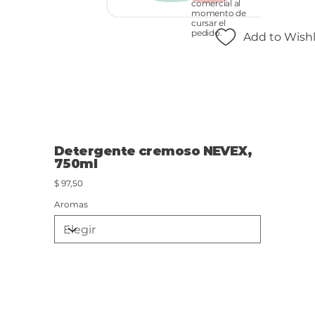
comercial al
momento de
cursar el
pedido.
Add to Wishl
Detergente cremoso NEVEX,
750ml
Precio
$ 97,50
Aromas