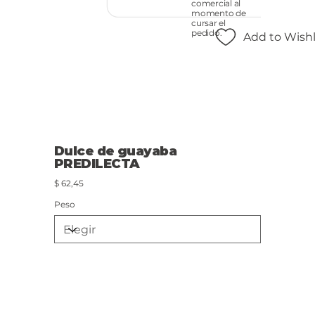
comercial al
momento de
cursar el
pedido.
Add to Wishl
Dulce de guayaba
PREDILECTA
Precio
$ 62,45
Peso