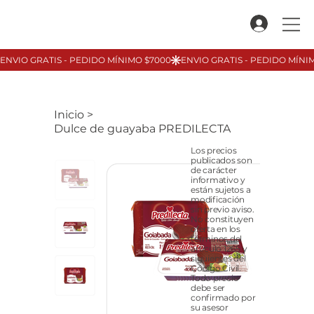
Inicio
>
Dulce de guayaba PREDILECTA
Los precios
publicados son
de carácter
informativo y
están sujetos a
modificación
sin previo aviso.
No constituyen
oferta en los
términos del
artículo 1265 y
siguientes del
Código Civil.
Todo precio
debe ser
confirmado por
su asesor