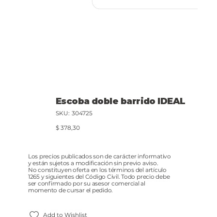
Escoba doble barrido IDEAL
SKU
SKU:
304725
304725
Precio
$ 378,30
Los precios publicados son de carácter informativo
y están sujetos a modificación sin previo aviso.
No constituyen oferta en los términos del artículo
1265 y siguientes del Código Civil. Todo precio debe
ser confirmado por su asesor comercial al
momento de cursar el pedido.
Add to Wishlist