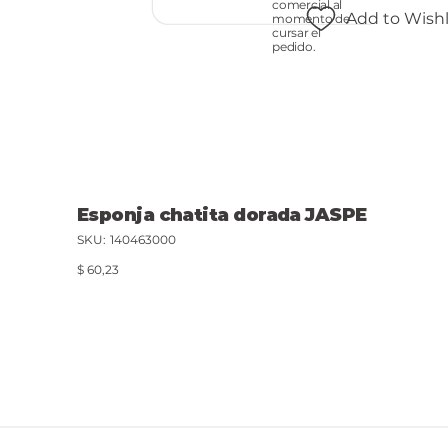
comercial al
Add to Wishl
momento de
cursar el
pedido.
Esponja chatita dorada JASPE
SKU
SKU:
140463000
140463000
Precio
$ 60,23