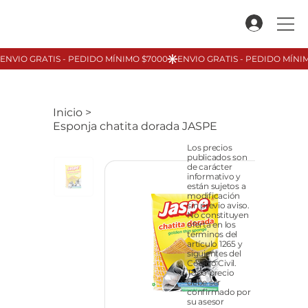
Inicio
>
Esponja chatita dorada JASPE
Los precios
publicados son
de carácter
informativo y
están sujetos a
modificación
sin previo aviso.
No constituyen
oferta en los
términos del
artículo 1265 y
siguientes del
Código Civil.
Todo precio
debe ser
confirmado por
su asesor