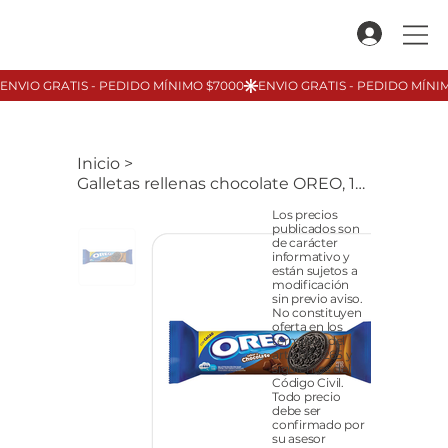
Inicio
>
Galletas rellenas chocolate OREO, 117gr
Los precios
publicados son
de carácter
informativo y
están sujetos a
modificación
sin previo aviso.
No constituyen
oferta en los
términos del
artículo 1265 y
siguientes del
Código Civil.
Todo precio
debe ser
confirmado por
su asesor