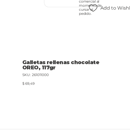
comercial al
momento de
Add to Wishl
cursar el
pedido.
Galletas rellenas chocolate
OREO, 117gr
SKU
SKU:
261011000
261011000
Precio
$ 69,49