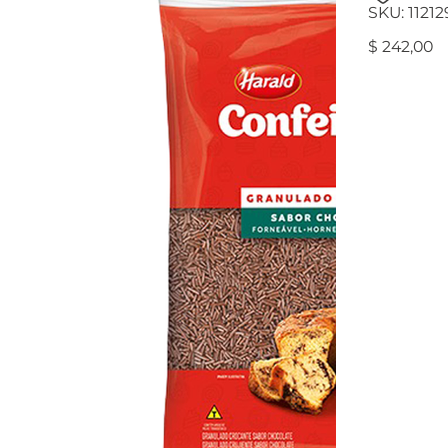
SKU
SKU:
11212
112129
Precio
$ 242,00