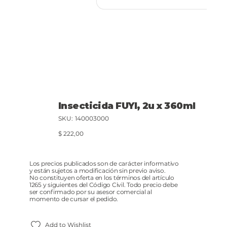
Insecticida FUYI, 2u x 360ml
SKU
SKU:
140003000
140003000
Precio
$ 222,00
Los precios publicados son de carácter informativo
y están sujetos a modificación sin previo aviso.
No constituyen oferta en los términos del artículo
1265 y siguientes del Código Civil. Todo precio debe
ser confirmado por su asesor comercial al
momento de cursar el pedido.
Add to Wishlist