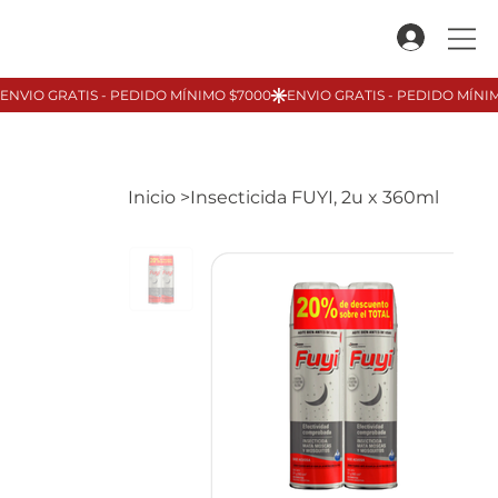
Inicio
>
Insecticida FUYI, 2u x 360ml