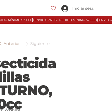
Iniciar sesión
Anterior
Siguiente
secticida
illas
TURNO,
0cc
to Wishlist