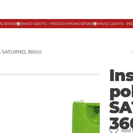
las SATURNO, 360cc
In
pol
SA
36
Add 