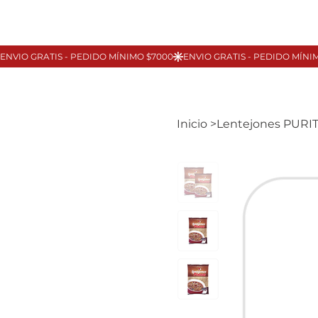
Inicio
>
Lentejones PURI