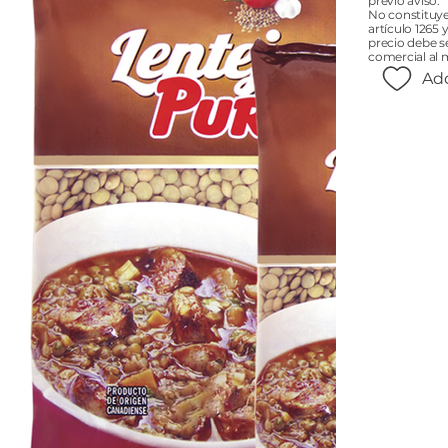
previo aviso.
No constituye
artículo 1265 
precio debe s
comercial al 
Add