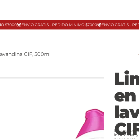
lavandina CIF, 500ml
Li
en
la
CIF
Los precios p
informativo y