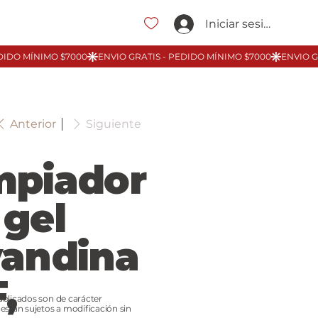
Iniciar sesión
Anterior
Siguiente
mpiador
 gel
vandina
,
ublicados son de carácter
 están sujetos a modificación sin