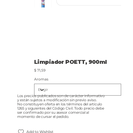
Limpiador POETT, 900ml
Precio
$ 71,59
Aromas
Los precios publicados son de carácter informativo
y están sujetos a modificación sin previo aviso.
No constituyen oferta en los términos del artículo
1265 y siguientes del Código Civil. Todo precio debe
ser confirmado por su asesor comercial al
momento de cursar el pedido.
Add to Wishlist