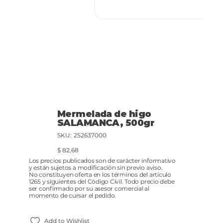
Mermelada de higo
SALAMANCA, 500gr
SKU
SKU:
252637000
252637000
Precio
$ 82,68
Los precios publicados son de carácter informativo
y están sujetos a modificación sin previo aviso.
No constituyen oferta en los términos del artículo
1265 y siguientes del Código Civil. Todo precio debe
ser confirmado por su asesor comercial al
momento de cursar el pedido.
Add to Wishlist