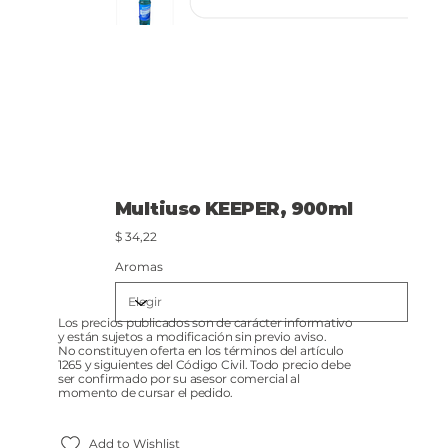
Multiuso KEEPER, 900ml
Precio
$ 34,22
Aromas
Los precios publicados son de carácter informativo
y están sujetos a modificación sin previo aviso.
No constituyen oferta en los términos del artículo
1265 y siguientes del Código Civil. Todo precio debe
ser confirmado por su asesor comercial al
momento de cursar el pedido.
Add to Wishlist