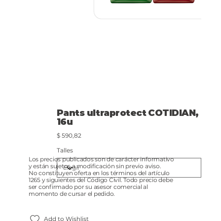
Pants ultraprotect COTIDIAN,
16u
Precio
$ 590,82
Talles
Los precios publicados son de carácter informativo
y están sujetos a modificación sin previo aviso.
No constituyen oferta en los términos del artículo
1265 y siguientes del Código Civil. Todo precio debe
ser confirmado por su asesor comercial al
momento de cursar el pedido.
Add to Wishlist