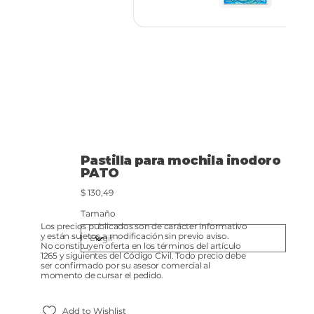
Pastilla para mochila inodoro
PATO
Precio
$ 130,49
Tamaño
Los precios publicados son de carácter informativo
y están sujetos a modificación sin previo aviso.
No constituyen oferta en los términos del artículo
1265 y siguientes del Código Civil. Todo precio debe
ser confirmado por su asesor comercial al
momento de cursar el pedido.
Add to Wishlist