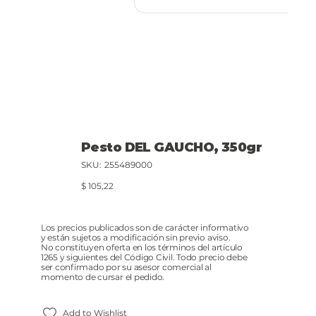
Pesto DEL GAUCHO, 350gr
SKU
SKU:
255489000
255489000
Precio
$ 105,22
Los precios publicados son de carácter informativo
y están sujetos a modificación sin previo aviso.
No constituyen oferta en los términos del artículo
1265 y siguientes del Código Civil. Todo precio debe
ser confirmado por su asesor comercial al
momento de cursar el pedido.
Add to Wishlist