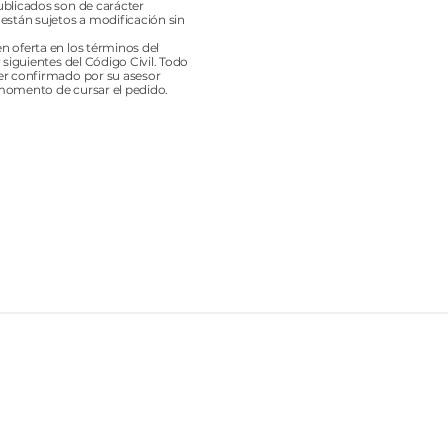
ublicados son de carácter
 están sujetos a modificación sin
n oferta en los términos del
y siguientes del Código Civil. Todo
er confirmado por su asesor
momento de cursar el pedido.