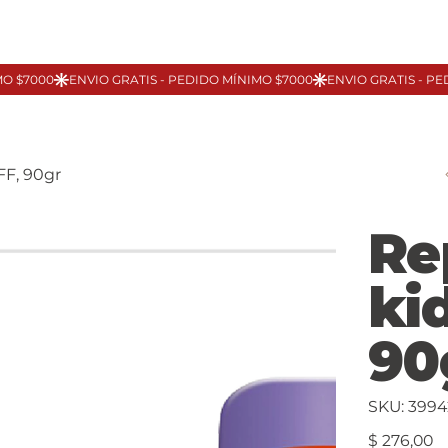
FF, 90gr
Re
ki
90
SKU
SKU:
3994
399424
Precio
$ 276,00