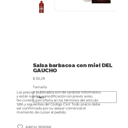
Salsa barbacoa con miel DEL
GAUCHO
Precio
$ 30,29
Tamaño
Los precios publicados son de carácter informativo
y están sujetos a modificación sin previo aviso.
No constituyen oferta en los términos del artículo
1265 y siguientes del Código Civil. Todo precio debe
ser confirmado por su asesor comercial al
momento de cursar el pedido.
Add to Wishlist