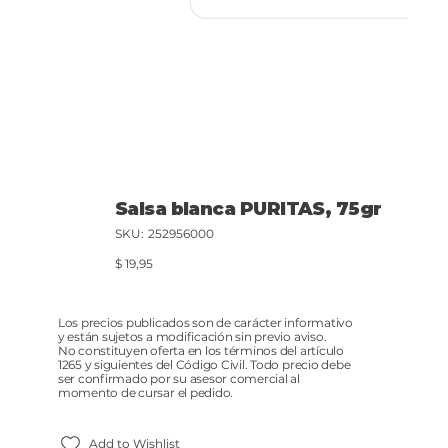
Salsa blanca PURITAS, 75gr
SKU
SKU:
252956000
252956000
Precio
$ 19,95
Los precios publicados son de carácter informativo
y están sujetos a modificación sin previo aviso.
No constituyen oferta en los términos del artículo
1265 y siguientes del Código Civil. Todo precio debe
ser confirmado por su asesor comercial al
momento de cursar el pedido.
Add to Wishlist