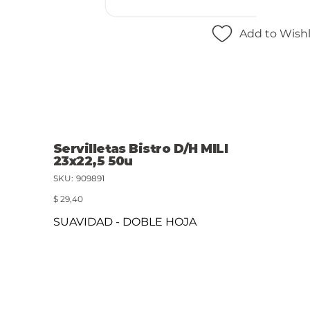
Add to Wishl
Servilletas Bistro D/H MILI
23x22,5 50u
SKU
SKU:
909891
909891
Precio
$ 29,40
SUAVIDAD - DOBLE HOJA