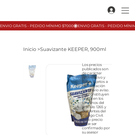
Inicio
>
Suavizante KEEPER, 900ml
Los precios
publicados son
de carácter
informativo y
están sujetos a
modificación
sin previo aviso.
No constituyen
oferta en los
términos del
artículo 1265 y
siguientes del
Código Civil.
Todo precio
debe ser
confirmado por
su asesor