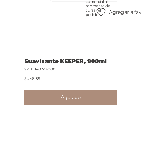
comercial al
momento de
cursar el
Agregar a fa
pedido.
Suavizante KEEPER, 900ml
SKU
SKU:
140246000
140246000
Precio
$U48,89
Agotado