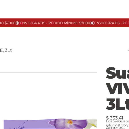
, 3Lt
Su
VI
3L
Precio
$ 333,41
Los precios p
informativo y
Aromas