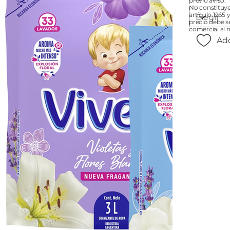
previo aviso.
No constituye
artículo 1265 
precio debe s
comercial al 
Add