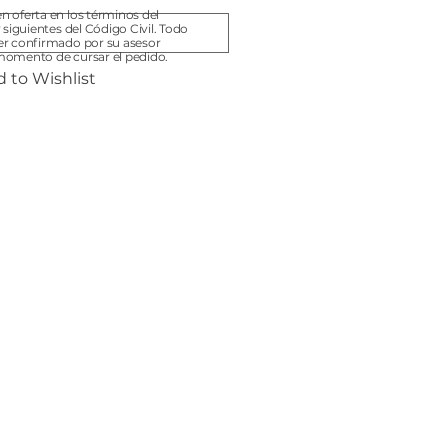
n oferta en los términos del
y siguientes del Código Civil. Todo
er confirmado por su asesor
momento de cursar el pedido.
 to Wishlist