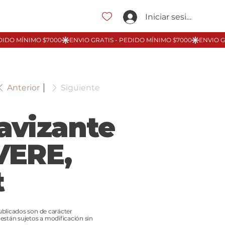
Iniciar sesión
Anterior
Siguiente
avizante
VERE,
t
ublicados son de carácter
 están sujetos a modificación sin