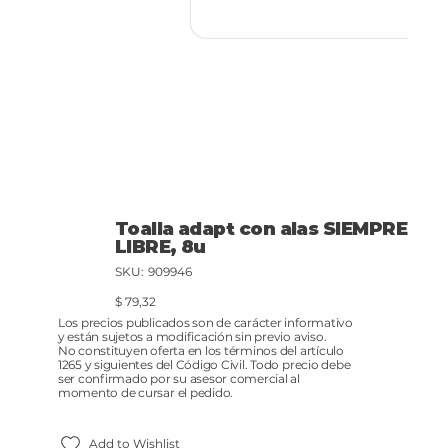
Toalla adapt con alas SIEMPRE
LIBRE, 8u
SKU
SKU:
909946
909946
Precio
$ 79,32
Los precios publicados son de carácter informativo
y están sujetos a modificación sin previo aviso.
No constituyen oferta en los términos del artículo
1265 y siguientes del Código Civil. Todo precio debe
ser confirmado por su asesor comercial al
momento de cursar el pedido.
Add to Wishlist