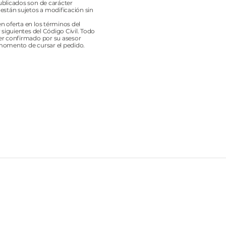
ublicados son de carácter
 están sujetos a modificación sin
n oferta en los términos del
y siguientes del Código Civil. Todo
er confirmado por su asesor
momento de cursar el pedido.