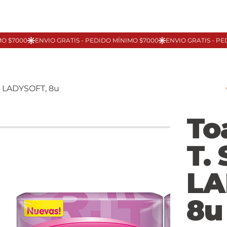
e LADYSOFT, 8u
To
T.
LA
8u