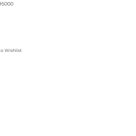
95000
000
o Wishlist