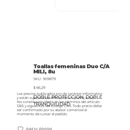
Toallas femeninas Duo C/A
MILI, 8u
SKU
SKU:
909879
909879
Precio
$ 66,29
Los precios publicados son de carácter informativo
DOBLE PROTECCION, DOBLE
y están sujetos a modificación sin previo aviso.
No constituyen oferta en los términos del artículo
TRANQUILIDAD
1265 y siguientes del Código Civil. Todo precio debe
ser confirmado por su asesor comercial al
momento de cursar el pedido.
Add to Wishlist