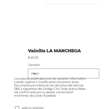
Vainilla LA MANCHEGA
Precio
$ 59,79
Tamaño
Los precios publicados son de carácter informativo
y están sujetos a modificación sin previo aviso.
No constituyen oferta en los términos del artículo
1265 y siguientes del Código Civil. Todo precio debe
ser confirmado por su asesor comercial al
momento de cursar el pedido.
Add to Wishlist