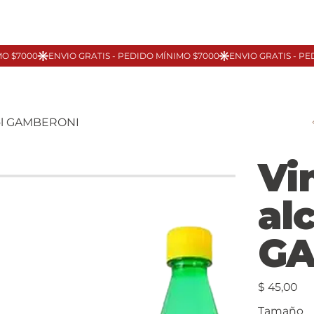
hol GAMBERONI
Vi
al
GA
Precio
$ 45,00
Tamaño