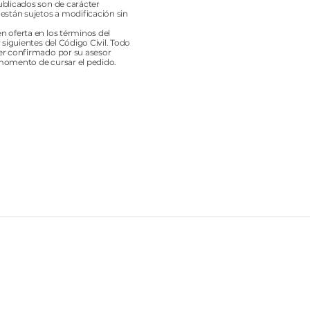
ublicados son de carácter
 están sujetos a modificación sin
n oferta en los términos del
y siguientes del Código Civil. Todo
er confirmado por su asesor
momento de cursar el pedido.